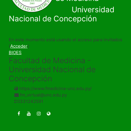
Universidad
Nacional de Concepción
En este momento está usando el acceso para invitados
(
Acceder
)
BIOES
Facultad de Medicina -
Universidad Nacional de
Concepción
https://www.fmedicina-unc.edu.py/
fm_virtual@unc.edu.py
0331242591
https://www.facebook.com/fmedicinaunc/
https://youtu.be/8Mu41ObzOrU
https://www.instagram.com/fmedicinaunc
https://www.fmedicina-unc.edu.py/