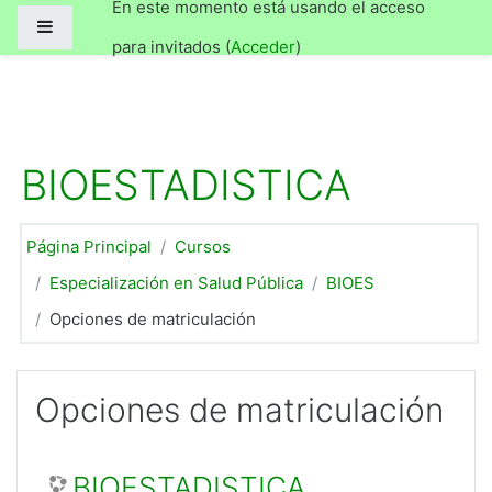
En este momento está usando el acceso
Medicina
Panel lateral
Salta al contenido principal
Medicina
para invitados (
Acceder
)
BIOESTADISTICA
Página Principal
Cursos
Especialización en Salud Pública
BIOES
Opciones de matriculación
Opciones de matriculación
BIOESTADISTICA