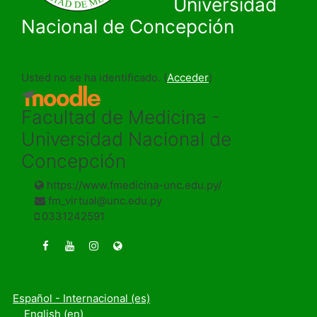
Universidad
Nacional de Concepción
Usted no se ha identificado. (
Acceder
)
Facultad de Medicina -
Universidad Nacional de
Concepción
https://www.fmedicina-unc.edu.py/
fm_virtual@unc.edu.py
0331242591
https://www.facebook.com/fmedicinaunc/
https://youtu.be/8Mu41ObzOrU
https://www.instagram.com/fmedicinaunc
https://www.fmedicina-unc.edu.py/
Español - Internacional ‎(es)‎
English ‎(en)‎