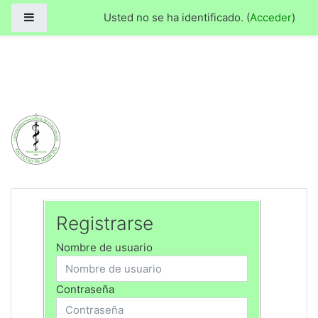
Medicina
Panel lateral
Usted no se ha identificado. (
Acceder
)
Salta al contenido principal
Medicina
Facultad de Medicina - 
Registrarse
Nombre de usuario
Contraseña